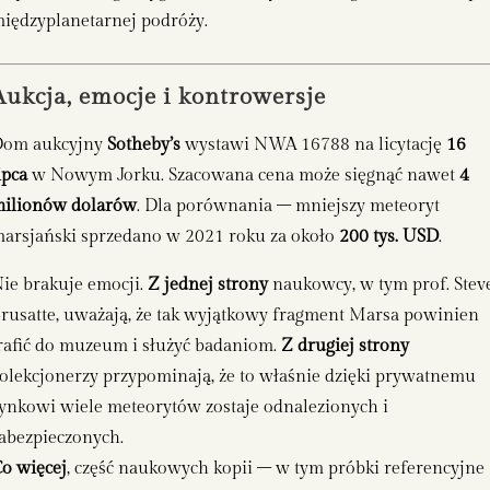
iędzyplanetarnej podróży.
Aukcja, emocje i kontrowersje
Dom aukcyjny
Sotheby’s
wystawi NWA 16788 na licytację
16
ipca
w Nowym Jorku. Szacowana cena może sięgnąć nawet
4
ilionów dolarów
. Dla porównania – mniejszy meteoryt
arsjański sprzedano w 2021 roku za około
200 tys. USD
.
ie brakuje emocji.
Z jednej strony
naukowcy, w tym prof. Stev
rusatte, uważają, że tak wyjątkowy fragment Marsa powinien
rafić do muzeum i służyć badaniom.
Z drugiej strony
olekcjonerzy przypominają, że to właśnie dzięki prywatnemu
ynkowi wiele meteorytów zostaje odnalezionych i
abezpieczonych.
o więcej
, część naukowych kopii – w tym próbki referencyjne