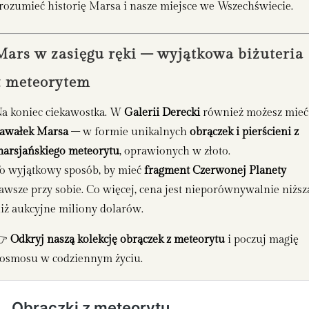
rozumieć historię Marsa i nasze miejsce we Wszechświecie.
Mars w zasięgu ręki – wyjątkowa biżuteria
z meteorytem
a koniec ciekawostka. W
Galerii Derecki
również możesz mieć
awałek Marsa
– w formie unikalnych
obrączek i pierścieni z
arsjańskiego meteorytu
, oprawionych w złoto.
o wyjątkowy sposób, by mieć
fragment Czerwonej Planety
awsze przy sobie. Co więcej, cena jest nieporównywalnie niższ
iż aukcyjne miliony dolarów.
👉
Odkryj naszą kolekcję obrączek z meteorytu
i poczuj magię
osmosu w codziennym życiu.