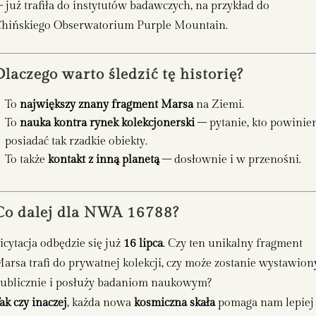
 już trafiła do instytutów badawczych, na przykład do
hińskiego Obserwatorium Purple Mountain.
Dlaczego warto śledzić tę historię?
To
największy znany fragment Marsa
na Ziemi.
To
nauka kontra rynek kolekcjonerski
– pytanie, kto powinie
posiadać tak rzadkie obiekty.
To także
kontakt z inną planetą
– dosłownie i w przenośni.
Co dalej dla NWA 16788?
icytacja odbędzie się już
16 lipca
. Czy ten unikalny fragment
arsa trafi do prywatnej kolekcji, czy może zostanie wystawion
ublicznie i posłuży badaniom naukowym?
ak czy inaczej
, każda nowa
kosmiczna skała
pomaga nam lepiej