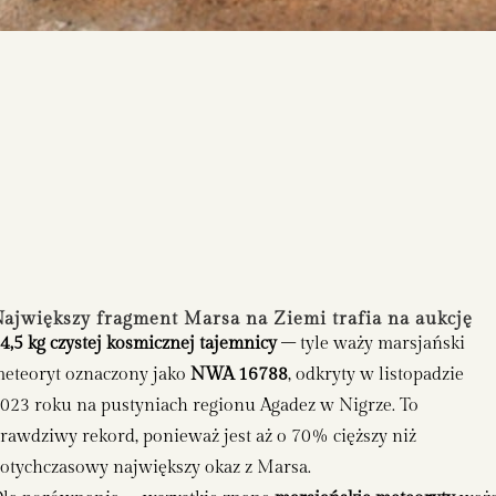
ajwiększy fragment Marsa na Ziemi trafia na aukcję
4,5 kg czystej kosmicznej tajemnicy
– tyle waży marsjański
eteoryt oznaczony jako
NWA 16788
, odkryty w listopadzie
023 roku na pustyniach regionu Agadez w Nigrze. To
rawdziwy rekord, ponieważ jest aż o 70% cięższy niż
otychczasowy największy okaz z Marsa.