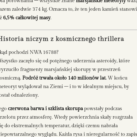
la porównania – wszystkie znane
marsjańskie meteoryty
waż
azem zaledwie 374 kg. Oznacza to, że ten jeden kamień stanow
aż
6,5% całkowitej masy
.
Historia niczym z kosmicznego thrillera
kąd pochodzi NWA 16788?
szystko zaczęło się od potężnego uderzenia asteroidy, które
yrzuciło fragmenty marsjańskiej skorupy w przestrzeń
osmiczną.
Podróż trwała około 140 milionów lat.
W końcu
eteoryt wylądował na Ziemi – i to w idealnym miejscu, by
ostał odnaleziony.
Jego
czerwona barwa i szklista skorupa
powstały podczas
rzelotu przez atmosferę. Wtedy powierzchnia skały rozgrzała
ię do ekstremalnych temperatur, dzięki czemu nabrała
iepowtarzalnego wyglądu. Każda rysa i nieregularność to zapi