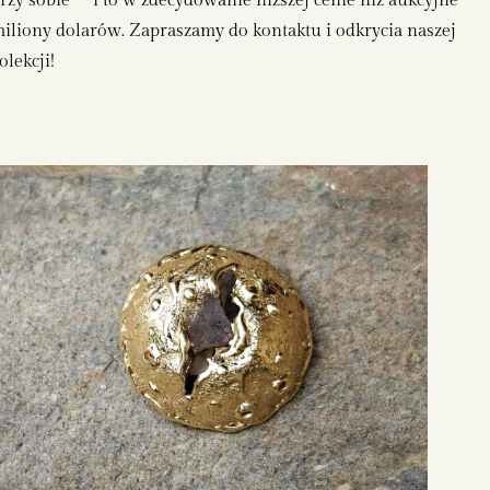
rzy sobie – i to w zdecydowanie niższej cenie niż aukcyjne
iliony dolarów. Zapraszamy do kontaktu i odkrycia naszej
olekcji!