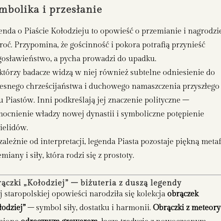
mbolika i przesłanie
enda o Piaście Kołodzieju to opowieść o przemianie i nagrodzi
roć. Przypomina, że gościnność i pokora potrafią przynieść
gosławieństwo, a pycha prowadzi do upadku.
którzy badacze widzą w niej również subtelne odniesienie do
esnego chrześcijaństwa i duchowego namaszczenia przyszłego
u Piastów. Inni podkreślają jej znaczenie polityczne –
ocnienie władzy nowej dynastii i symboliczne potępienie
ielidów.
zależnie od interpretacji, legenda Piasta pozostaje piękną meta
miany i siły, która rodzi się z prostoty.
ączki „Kołodziej” – biżuteria z duszą legendy
ej staropolskiej opowieści narodziła się kolekcja
obrączek
łodziej”
– symbol siły, dostatku i harmonii.
Obrączki z meteory