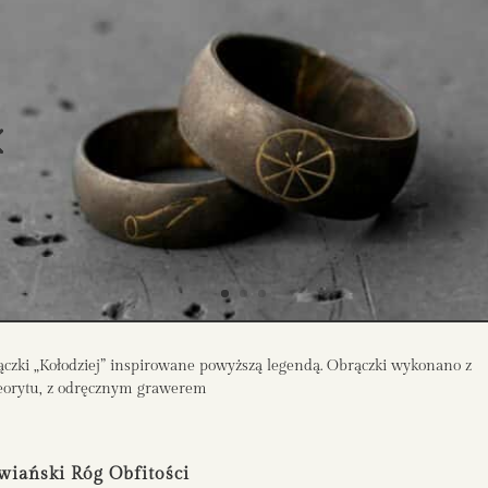
czki „Kołodziej” inspirowane powyższą legendą. Obrączki wykonano z
eorytu, z odręcznym grawerem
wiański Róg Obfitości