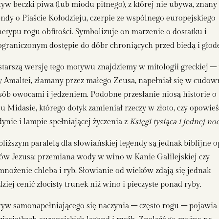
yw beczki piwa (lub miodu pitnego), z której nie ubywa, znany
endy o Piaście Kołodzieju, czerpie ze wspólnego europejskiego
hetypu rogu obfitości. Symbolizuje on marzenie o dostatku i
ograniczonym dostępie do dóbr chroniących przed biedą i głod
starszą wersję tego motywu znajdziemy w mitologii greckiej –
y Amaltei, złamany przez małego Zeusa, napełniał się w cudow
sób owocami i jedzeniem. Podobne przesłanie niosą historie o
lu Midasie, którego dotyk zamieniał rzeczy w złoto, czy opowieś
dynie i lampie spełniającej życzenia z
Księgi tysiąca i jednej no
bliższym paralelą dla słowiańskiej legendy są jednak biblijne o
ów Jezusa: przemiana wody w wino w Kanie Galilejskiej czy
mnożenie chleba i ryb. Słowianie od wieków zdają się jednak
dziej cenić złocisty trunek niż wino i pieczyste ponad ryby.
yw samonapełniającego się naczynia – często rogu – pojawia 