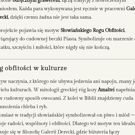
bione
odręcznym grawerem
, łączą tradycję z nowoczesnym
miosłem. Każda para wykonywana jest ręcznie w pracowni
Gal
ecki
, dzięki czemu żadna nie jest taka sama.
rojekcie pojawia się motyw
Słowiańskiego Rogu Obfitości
,
iązujący do cudownej beczki Piasta. Symbolizuje on marzenie 
atku, szczęściu i miłości, które nigdy się nie kończą.
g obfitości w kulturze
yw naczynia, z którego nie ubywa jedzenia ani napoju, znany j
ielu kulturach. W mitologii greckiej róg kozy
Amaltei
napełnia
 w cudowny sposób owocami. Z kolei w Biblii znajdziemy cuda
mnożenia chleba i ryb.
omiast w tradycji słowiańskiej symbolizował on piwo i miód –
oje radości, wspólnoty i obfitości. Dlatego też motyw ten idealn
uje się w filozofię Galerii Derecki, gdzie biżuteria łączy