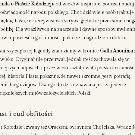
enda o Piaście Kołodzieju
od wieków inspiruje, poucza i buduj
oświadomość narodu polskiego. Choć dziś wiele osób traktuje 
 piękną baśń, w rzeczywistości skrywa głębokie przesłanie i bog
bolikę. Dla wrażliwych na znaczenia i dawne sposoby myśleni
nowi opowieść o gościnności, pokorze i nagrodzie za dobro.
starszy zapis tej legendy znajdziemy w kronice
Galla Anonima
 wieku. Oryginał nie przetrwał, jednak treść zachowała się w
niejszych odpisach i przez wieki kształtowała polską tożsamość
cej, historia Piasta pokazuje, że nawet skromne gesty potrafią
enić bieg dziejów. Dlatego do dziś uznawana jest za jeden z
piękniejszych mitów założycielskich Polski.
ast i cud obfitości
st Kołodziej, zwany też Oraczem, był synem Chościska. Wraz z 