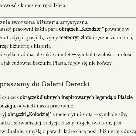
howość z kunsztem rękodzieła.
znie tworzona biżuteria artystyczna
aszej pracowni każda para
obrączek „Kołodziej”
powstaje w
hu tradycji i pasji. Łączymy
meteoryt
,
złoto
i ręczne zdobienia,
ząc biżuterię z historią.
nie tylko ozdoba, ale także amulet – symbol trwałości i miłości,
ra jak cudowna beczułka Piasta, nigdy się nie kończy.
praszamy do Galerii Derecki
li szukasz
obrączek ślubnych inspirowanych legendą o Piaście
odzieju
, odwiedź naszą pracownię.
ryj
obrączki „Kołodziej”
z meteorytu i złota – symbole siły,
tatku i słowiańskiej tradycji. Każdy projekt tworzony jest
ywidualnie, z myślą o parach, które chcą nosić biżuterię z duszą