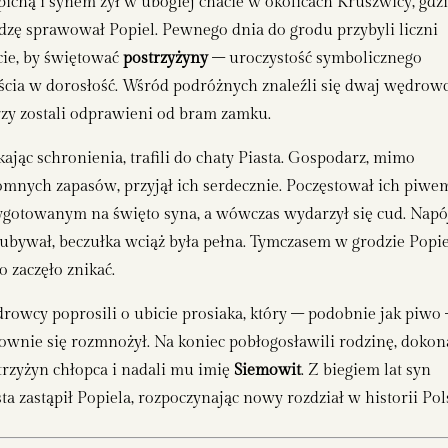
pichą i synem żył w ubogiej chacie w okolicach Kruszwicy, gdz
dzę sprawował Popiel. Pewnego dnia do grodu przybyli liczni
cie, by świętować
postrzyżyny
– uroczystość symbolicznego
ścia w dorosłość. Wśród podróżnych znaleźli się dwaj wędrowc
rzy zostali odprawieni od bram zamku.
kając schronienia, trafili do chaty Piasta. Gospodarz, mimo
omnych zapasów, przyjął ich serdecznie. Poczęstował ich piwe
ygotowanym na święto syna, a wówczas wydarzył się cud. Napó
 ubywał, beczułka wciąż była pełna. Tymczasem w grodzie Popi
o zaczęło znikać.
rowcy poprosili o ubicie prosiaka, który – podobnie jak piwo
ownie się rozmnożył. Na koniec pobłogosławili rodzinę, dokon
trzyżyn chłopca i nadali mu imię
Siemowit
. Z biegiem lat syn
sta zastąpił Popiela, rozpoczynając nowy rozdział w historii Pol