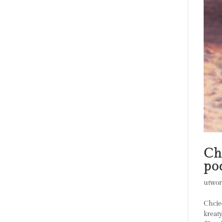
Ch
po
utwor
Chcie
kreat