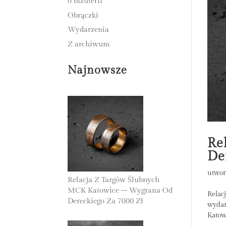
o biżuterii
Obrączki
Wydarzenia
Z archiwum
Najnowsze
Re
De
utwor
Relacja Z Targów Ślubnych
MCK Katowice – Wygrana Od
Relac
Dereckiego Za 7000 Zł
wydar
24 Listopada 2025
Katow