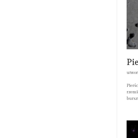
Pi
utwor
Pierś
rzemi
burszt