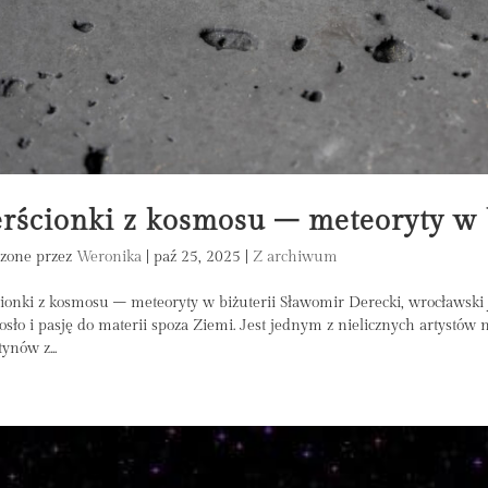
erścionki z kosmosu – meteoryty w 
zone przez
Weronika
|
paź 25, 2025
|
Z archiwum
cionki z kosmosu – meteoryty w biżuterii Sławomir Derecki, wrocławski ju
osło i pasję do materii spoza Ziemi. Jest jednym z nielicznych artystów n
ynów z...