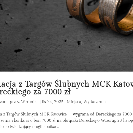
lacja z Targów Ślubnych MCK Kato
reckiego za 7000 zł
zone przez
Weronika
|
lis 24, 2025
|
Miejsca
,
Wydarzenia
ja z Targów Ślubnych MCK Katowice – wygrana od Dereckiego za 7000 z
zenia i konkurs o bon 7000 zł na obrączki Dereckiego Wczoraj, 23 lis
ice odwiedzający mogli spotkać...