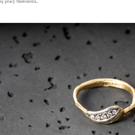
fię pracy Sławomira...