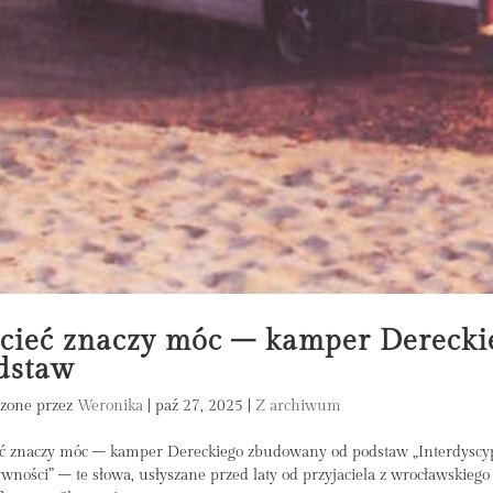
cieć znaczy móc – kamper Dereck
dstaw
zone przez
Weronika
|
paź 27, 2025
|
Z archiwum
ć znaczy móc – kamper Dereckiego zbudowany od podstaw „Interdyscyp
ywności” – te słowa, usłyszane przed laty od przyjaciela z wrocławskieg