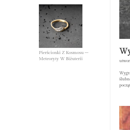
Wy
Pierścionki Z Kosmosu –
Meteoryty W Biżuterii
utwor
25 Października 2025
Wygra
ślubn
począt