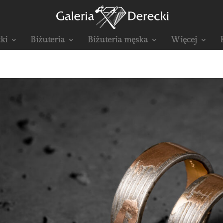
ki
Biżuteria
Biżuteria męska
Więcej