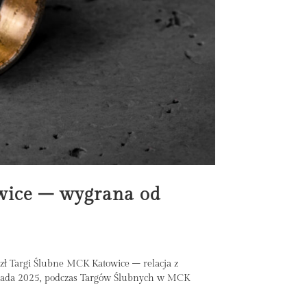
wice – wygrana od
ł Targi Ślubne MCK Katowice – relacja z
topada 2025, podczas Targów Ślubnych w MCK