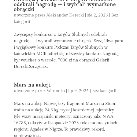
odebrali nagrodę – i wybrali wymarzone
obrączki
utworzone przez
Aleksander Derecki
|
sie 2, 2025
|
Bez
kategorii
Zwycięzcy konkursu z Targów Ślubnych odebrali
nagrodę – i wybrali wymarzone obrączki Szczęśliwa para
i wyjątkowy konkurs Podczas Targów Ślubnych w
katowickim MCK odbył się niezwykły konkurs.Nagrodą
był voucher o wartości 7000 zł na obrączki Galerii
Derecki.Szczęście...
Mars na aukcji
utworzone przez
Weronika
|
lip 9, 2025
|
Bez kategorii
Mars na aukcji Największy fragment Marsa na Ziemi
trafia na aukcję 24,5 kg czystej kosmicznej tajemnicy –
tyle waży marsjański meteoryt oznaczony jako NWA
16788, odkryty w listopadzie 2023 roku na pustyniach
regionu Agadez w Nigrze. To prawdziwy rekord,
ponieważ jest...