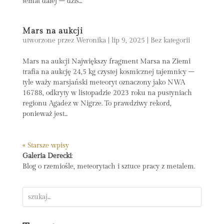
temat dalej – dziś...
Mars na aukcji
utworzone przez
Weronika
|
lip 9, 2025
|
Bez kategorii
Mars na aukcji Największy fragment Marsa na Ziemi
trafia na aukcję 24,5 kg czystej kosmicznej tajemnicy –
tyle waży marsjański meteoryt oznaczony jako NWA
16788, odkryty w listopadzie 2023 roku na pustyniach
regionu Agadez w Nigrze. To prawdziwy rekord,
ponieważ jest...
« Starsze wpisy
Galeria Derecki
:
Blog o rzemiośle, meteorytach i sztuce pracy z metalem.